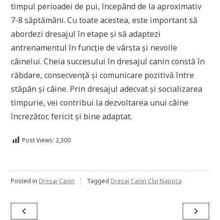
timpul perioadei de pui, începând de la aproximativ
7-8 săptămâni. Cu toate acestea, este important să
abordezi dresajul în etape și să adaptezi
antrenamentul în funcție de vârsta și nevoile
câinelui. Cheia succesului în dresajul canin constă în
răbdare, consecvență și comunicare pozitivă între
stăpân și câine. Prin dresajul adecvat și socializarea
timpurie, vei contribui la dezvoltarea unui câine
încrezător, fericit și bine adaptat.
Post Views:
2,300
Posted in
Dresaj Canin
Tagged
Dresaj Canin Cluj Napoca
Post
navigate_before
navigate_next