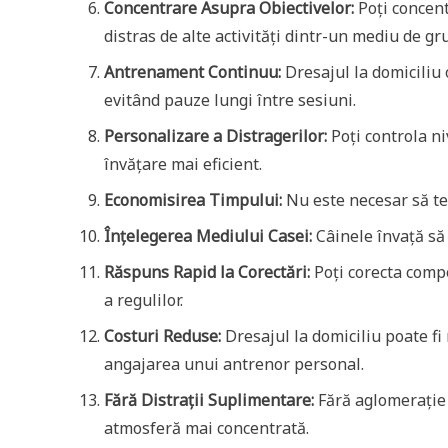
Concentrare Asupra Obiectivelor:
Poți concent
distras de alte activități dintr-un mediu de gr
Antrenament Continuu:
Dresajul la domiciliu 
evitând pauze lungi între sesiuni.
Personalizare a Distragerilor:
Poți controla ni
învățare mai eficient.
Economisirea Timpului:
Nu este necesar să te 
Înțelegerea Mediului Casei:
Câinele învață să 
Răspuns Rapid la Corectări:
Poți corecta comp
a regulilor.
Costuri Reduse:
Dresajul la domiciliu poate fi
angajarea unui antrenor personal.
Fără Distrații Suplimentare:
Fără aglomerație s
atmosferă mai concentrată.