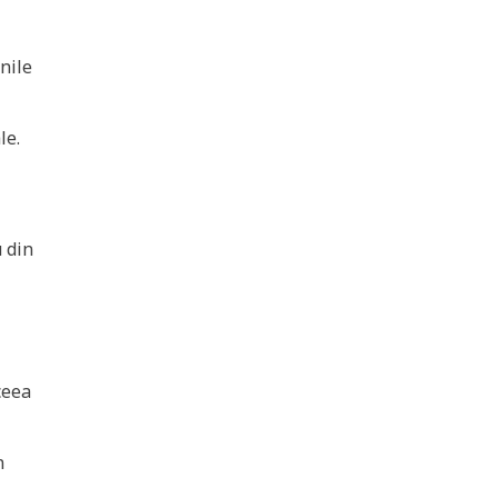
nile
le.
u din
ceea
n