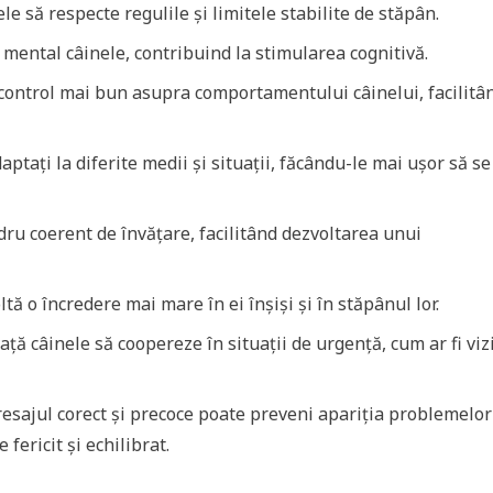
le să respecte regulile și limitele stabilite de stăpân.
ă mental câinele, contribuind la stimularea cognitivă.
control mai bun asupra comportamentului câinelui, facilitâ
ptați la diferite medii și situații, făcându-le mai ușor să se
ru coerent de învățare, facilitând dezvoltarea unui
tă o încredere mai mare în ei înșiși și în stăpânul lor.
ță câinele să coopereze în situații de urgență, cum ar fi viz
esajul corect și precoce poate preveni apariția problemelor
fericit și echilibrat.