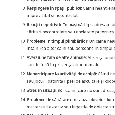
Respingere în spații publice:
Câinii neantrenaț
imprevizibil și necontrolat.
Reacții nepotrivite în mașină:
Lipsa dresajului
sărituri necontrolate sau anxietate puternică.
Probleme în timpul plimbărilor:
Un câine nean
întâlnirea altor câini sau persoane în timpul p
Aversiune față de alte animale:
Absența unui 
sau de fugă în prezența altor animale.
Neparticipare la activități de echipă:
Câinii ne
sau jocuri, datorită lipsei de ascultare și coop
Stres în situații noi:
Câinii care nu sunt dresaț
Probleme de sănătate din cauza obiceiurilor 
mestecatul excesiv sau ingestia de obiecte st