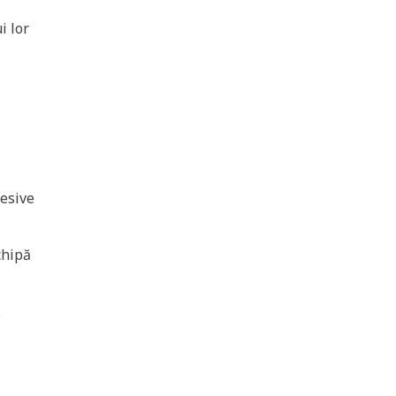
i lor
esive
chipă
.