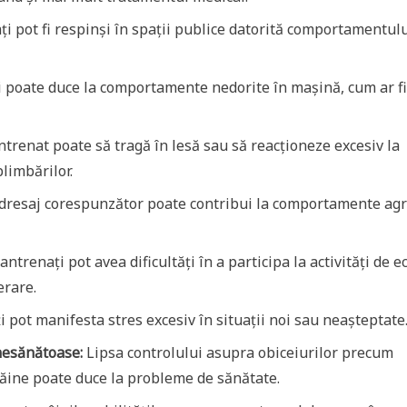
i pot fi respinși în spații publice datorită comportamentulu
 poate duce la comportamente nedorite în mașină, cum ar fi
trenat poate să tragă în lesă sau să reacționeze excesiv la
limbărilor.
dresaj corespunzător poate contribui la comportamente agr
antrenați pot avea dificultăți în a participa la activități de e
erare.
i pot manifesta stres excesiv în situații noi sau neașteptate
nesănătoase:
Lipsa controlului asupra obiceiurilor precum
răine poate duce la probleme de sănătate.