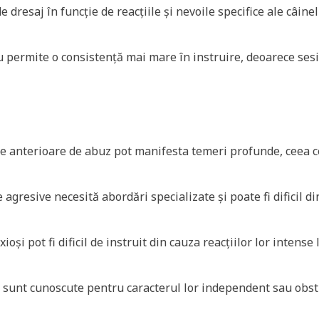
dresaj în funcție de reacțiile și nevoile specifice ale câinel
u permite o consistență mai mare în instruire, deoarece ses
țe anterioare de abuz pot manifesta temeri profunde, ceea c
agresive necesită abordări specializate și poate fi dificil di
oși pot fi dificil de instruit din cauza reacțiilor lor intense 
 sunt cunoscute pentru caracterul lor independent sau obst