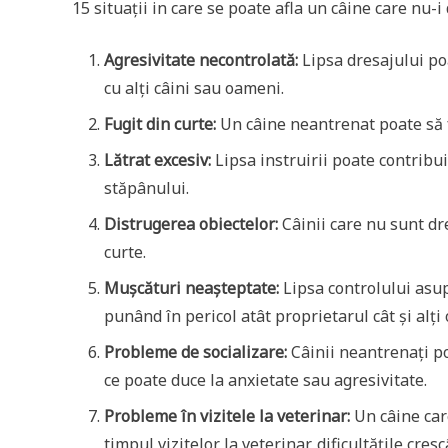
15 situații in care se poate afla un câine care nu-i 
Agresivitate necontrolată:
Lipsa dresajului po
cu alți câini sau oameni.
Fugit din curte:
Un câine neantrenat poate să fu
Lătrat excesiv:
Lipsa instruirii poate contribui
stăpânului.
Distrugerea obiectelor:
Câinii care nu sunt dre
curte.
Mușcături neașteptate:
Lipsa controlului asu
punând în pericol atât proprietarul cât și alți
Probleme de socializare:
Câinii neantrenați pot
ce poate duce la anxietate sau agresivitate.
Probleme în vizitele la veterinar:
Un câine care
timpul vizitelor la veterinar, dificultățile cr