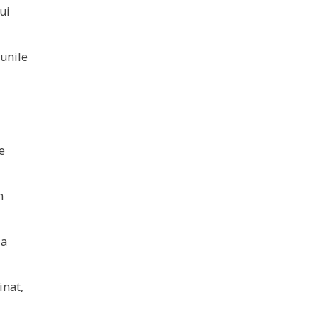
ui
iunile
e
n
la
inat,