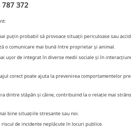
8 787 372
nt:
ai puțin probabil să provoace situații periculoase sau accid
ză o comunicare mai bună între proprietar și animal.
i ușor de integrat în diverse medii sociale și în interacțiun
jul corect poate ajuta la prevenirea comportamentelor pr
a dintre stăpân și câine, contribuind la o relație mai strâns
ai bine situațiile stresante sau noi.
riscul de incidente neplăcute în locuri publice.