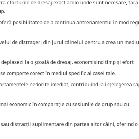
ra eforturile de dresaj exact acolo unde sunt necesare, fără 
up.
oferă posibilitatea de a continua antrenamentul în mod regu
velul de distrageri din jurul câinelui pentru a crea un mediu
deplasezi la o școală de dresaj, economisind timp și efort.
se comporte corect în mediul specific al casei tale.
ortamentele nedorite imediat, contribuind la înțelegerea ra
 mai economic în comparație cu sesiunile de grup sau cu
au distracții suplimentare din partea altor câini, oferind o