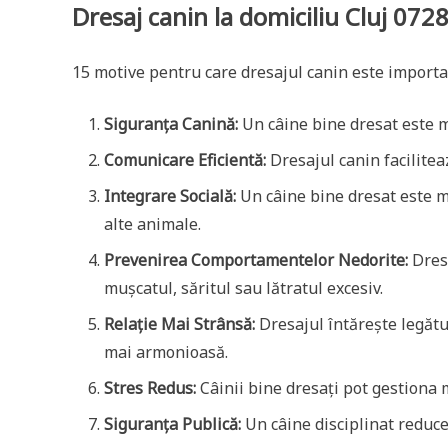
Dresaj canin la domiciliu Cluj 072
15 motive pentru care dresajul canin este importa
Siguranța Canină:
Un câine bine dresat este m
Comunicare Eficientă:
Dresajul canin facilitea
Integrare Socială:
Un câine bine dresat este ma
alte animale.
Prevenirea Comportamentelor Nedorite:
Dresa
mușcatul, săritul sau lătratul excesiv.
Relație Mai Strânsă:
Dresajul întărește legătur
mai armonioasă.
Stres Redus:
Câinii bine dresați pot gestiona m
Siguranța Publică:
Un câine disciplinat reduce 