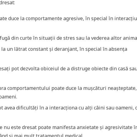
dresat:
ate duce la comportamente agresive, în special în interacțiu
gă din curte în situații de stres sau la vederea altor anima
 la un lătrat constant și deranjant, în special în absența
sați pot dezvolta obiceiul de a distruge obiecte din casă sa
pra comportamentului poate duce la mușcături neașteptate,
 oameni.
 avea dificultăți în a interacționa cu alți câini sau oameni, 
 nu este dresat poate manifesta anxietate și agresivitate î
escând și mai mult tratamentul medical.