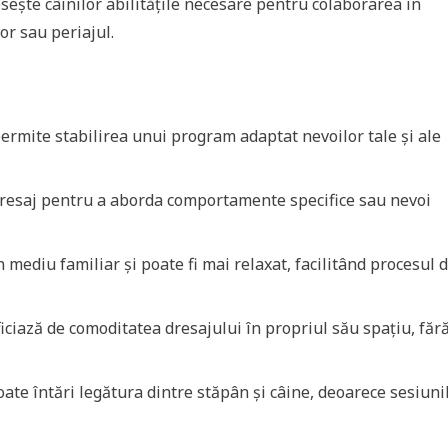
sește câinilor abilitățile necesare pentru colaborarea în
or sau periajul.
ermite stabilirea unui program adaptat nevoilor tale și ale
dresaj pentru a aborda comportamente specifice sau nevoi
 mediu familiar și poate fi mai relaxat, facilitând procesul 
ciază de comoditatea dresajului în propriul său spațiu, fără 
ate întări legătura dintre stăpân și câine, deoarece sesiuni