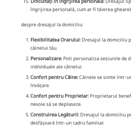
Dificultăți în îngrijirea personală:
Dresajul lip
îngrijirea personală, cum ar fi tăierea ghearel
despre dresajul la domiciliu:
Flexibilitatea Orarului:
Dresajul la domiciliu p
câinelui tău.
Personalizare:
Poti personaliza sesiunile de 
individuale ale câinelui.
Confort pentru Câine:
Câinele se simte într-un
învățare.
Confort pentru Proprietar:
Proprietarul benefi
nevoie să se deplaseze.
Construirea Legăturii:
Dresajul la domiciliu po
desfășoară într-un cadru familiar.