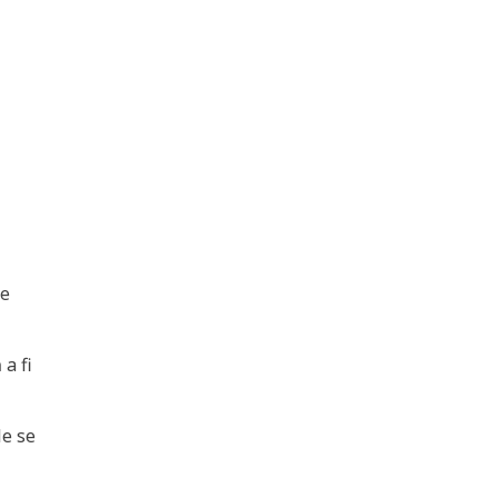
de
a fi
le se