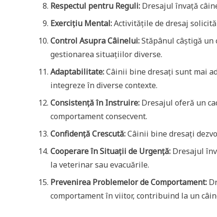
Respectul pentru Reguli:
Dresajul învață câine
Exercițiu Mental:
Activitățile de dresaj solicit
Control Asupra Câinelui:
Stăpânul câștigă un 
gestionarea situațiilor diverse.
Adaptabilitate:
Câinii bine dresați sunt mai ada
integreze în diverse contexte.
Consistență în Instruire:
Dresajul oferă un cad
comportament consecvent.
Confidență Crescută:
Câinii bine dresați dezvol
Cooperare în Situații de Urgență:
Dresajul înva
la veterinar sau evacuările.
Prevenirea Problemelor de Comportament:
Dr
comportament în viitor, contribuind la un câine 