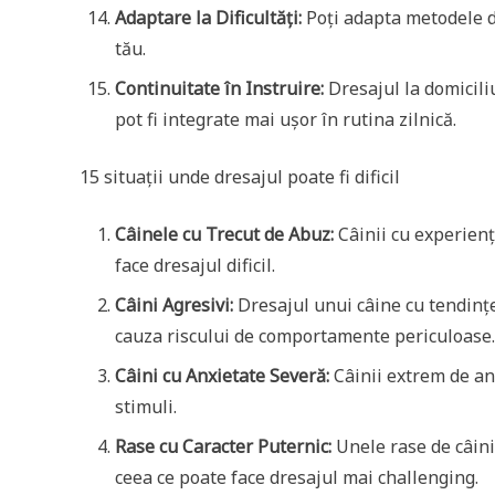
Adaptare la Dificultăți:
Poți adapta metodele de 
tău.
Continuitate în Instruire:
Dresajul la domicili
pot fi integrate mai ușor în rutina zilnică.
15 situații unde dresajul poate fi dificil
Câinele cu Trecut de Abuz:
Câinii cu experien
face dresajul dificil.
Câini Agresivi:
Dresajul unui câine cu tendințe 
cauza riscului de comportamente periculoase.
Câini cu Anxietate Severă:
Câinii extrem de anxi
stimuli.
Rase cu Caracter Puternic:
Unele rase de câini
ceea ce poate face dresajul mai challenging.