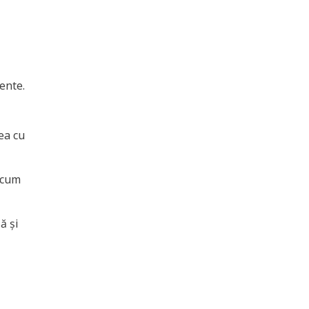
ente.
ea cu
ecum
ă și