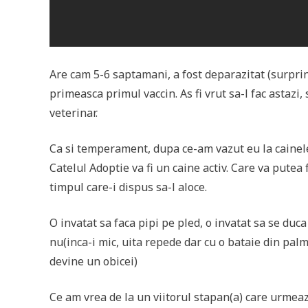
Are cam 5-6 saptamani, a fost deparazitat (surprin
primeasca primul vaccin. As fi vrut sa-l fac astazi, 
veterinar.
Ca si temperament, dupa ce-am vazut eu la cainele 
Catelul Adoptie va fi un caine activ. Care va putea fi
timpul care-i dispus sa-l aloce.
O invatat sa faca pipi pe pled, o invatat sa se duca
nu(inca-i mic, uita repede dar cu o bataie din pal
devine un obicei)
Ce am vrea de la un viitorul stapan(a) care urmeaz