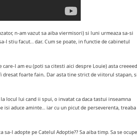
zator, n-am vazut sa aiba viermisori) si luni urmeaza sa-si
sa-l stiu facut… dar.. Cum se poate, in functie de cabinetul
care-l am eu (poti sa citesti aici despre Louie) asta creeeed
 dresat foarte fain.. Dar asta tine strict de viitorul stapan, s
 la locul lui cand ii spui, o invatat ca daca tastui inseamna
me isi aduce aminte… iar cu un picut de perseverenta, treaba
a sa-l adopte pe Catelul Adoptie?? Sa aiba timp. Sa se ocup