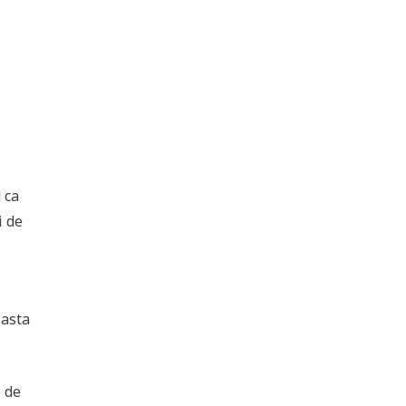
 ca
i de
 asta
e de