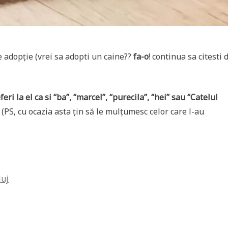
e adopție (vrei sa adopti un caine??
fa-o
! continua sa citesti 
ri la el ca si “ba”, “marcel”, “purecila”, “hei” sau “Catelul
 (PS, cu ocazia asta țin să le mulțumesc celor care l-au
luj