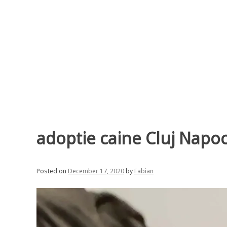
Skip
to
content
adoptie caine Cluj Napo
Posted on
December 17, 2020
by
Fabian